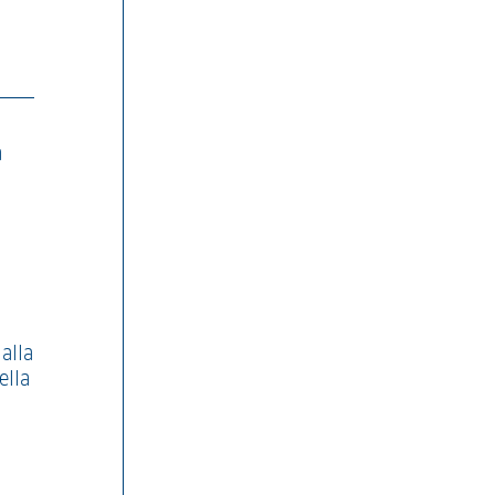
a
 alla
ella