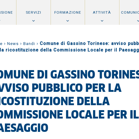
SSIONE
SERVIZI
FORMAZIONE
ATTIVITÀ
COMUNI
›
›
›
Comune di Gassino Torinese: avviso pubb
e
News
Bandi
 la ricostituzione della Commissione Locale per il Paesag
OMUNE DI GASSINO TORINES
VVISO PUBBLICO PER LA
ICOSTITUZIONE DELLA
OMMISSIONE LOCALE PER IL
AESAGGIO