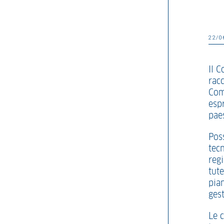
22/0
Il 
racc
Com
esp
paes
Pos
tecn
regi
tute
pian
ges
Le 