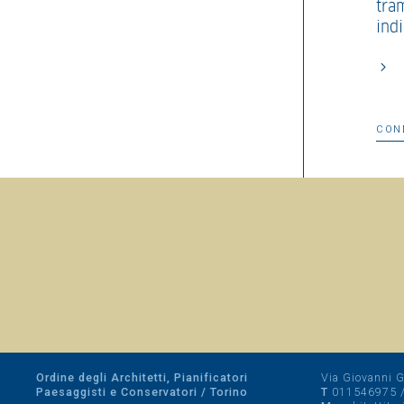
tra
indi
CON
Ordine degli Architetti, Pianificatori
Via Giovanni Gi
Paesaggisti e Conservatori / Torino
T
011546975