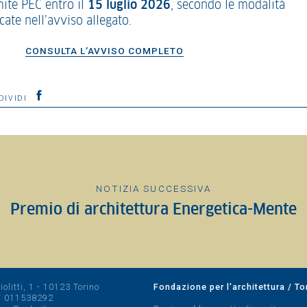
mite PEC entro il
15 luglio 2026
, secondo le modalità
cate nell’avviso allegato.
CONSULTA L’AVVISO COMPLETO
DIVIDI
NOTIZIA SUCCESSIVA
Premio di architettura Energetica-Mente
olitti, 1 - 10123 Torino
Fondazione per l'architettura / To
/
011538292