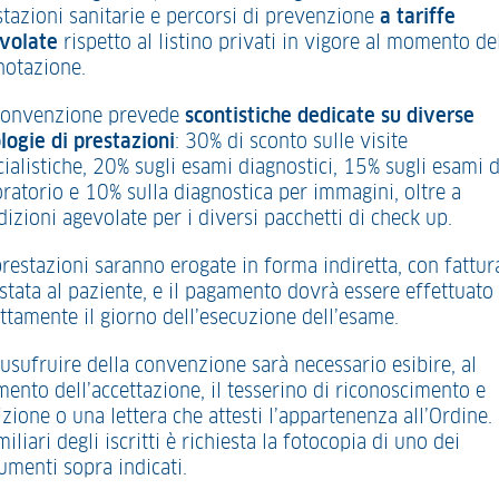
stazioni sanitarie e percorsi di prevenzione
a tariffe
volate
rispetto al listino privati in vigore al momento de
notazione.
convenzione prevede
scontistiche dedicate su diverse
ologie di prestazioni
: 30% di sconto sulle visite
ialistiche, 20% sugli esami diagnostici, 15% sugli esami d
oratorio e 10% sulla diagnostica per immagini, oltre a
izioni agevolate per i diversi pacchetti di check up.
prestazioni saranno erogate in forma indiretta, con fattur
estata al paziente, e il pagamento dovrà essere effettuato
ettamente il giorno dell’esecuzione dell’esame.
 usufruire della convenzione sarà necessario esibire, al
ento dell’accettazione, il tesserino di riconoscimento e
izione o una lettera che attesti l’appartenenza all’Ordine.
miliari degli iscritti è richiesta la fotocopia di uno dei
umenti sopra indicati.