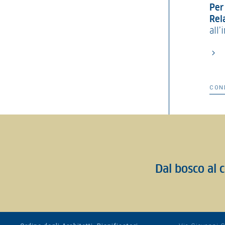
Per 
Rel
all’
CON
Dal bosco al c