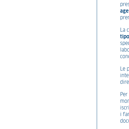
pre
age
pre
La 
tip
spec
lab
cond
Le 
int
dir
Per
mom
iscr
i fa
doc