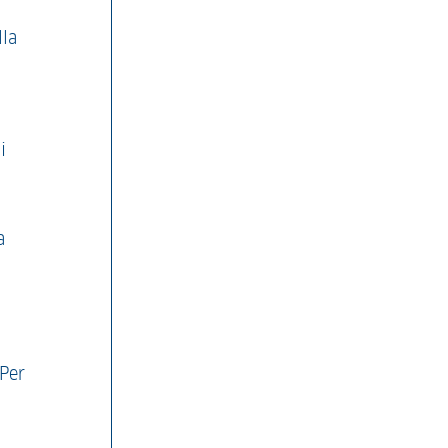
lla
i
a
 Per