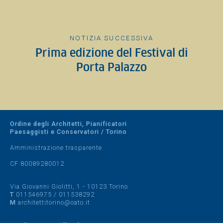
NOTIZIA SUCCESSIVA
Prima edizione del Festival di
Porta Palazzo
Ordine degli Architetti, Pianificatori
Paesaggisti e Conservatori / Torino
Amministrazione trasparente
CF 80089280012
Via Giovanni Giolitti, 1 - 10123 Torino
T
011546975
/
011538292
M
architettitorino@oato.it