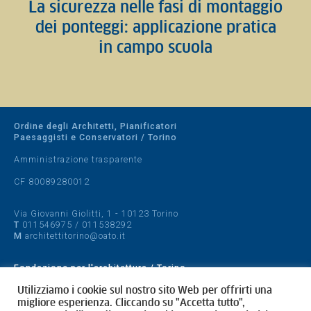
La sicurezza nelle fasi di montaggio
dei ponteggi: applicazione pratica
in campo scuola
Ordine degli Architetti, Pianificatori
Paesaggisti e Conservatori / Torino
Amministrazione trasparente
CF 80089280012
Via Giovanni Giolitti, 1 - 10123 Torino
T
011546975
/
011538292
M
architettitorino@oato.it
Fondazione per l'architettura / Torino
Designed by
quattrolinee.it
Utilizziamo i cookie sul nostro sito Web per offrirti una
migliore esperienza. Cliccando su "Accetta tutto",