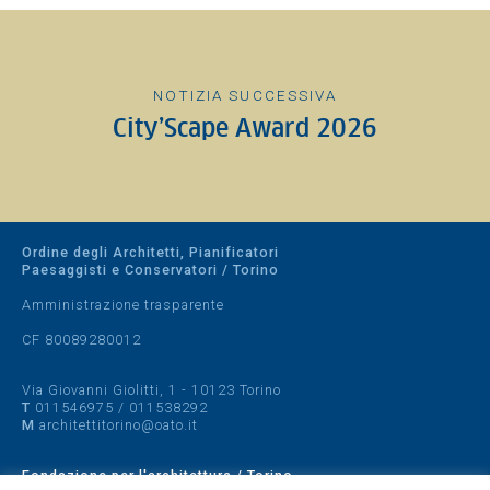
NOTIZIA SUCCESSIVA
City’Scape Award 2026
Ordine degli Architetti, Pianificatori
Paesaggisti e Conservatori / Torino
Amministrazione trasparente
CF 80089280012
Via Giovanni Giolitti, 1 - 10123 Torino
T
011546975
/
011538292
M
architettitorino@oato.it
Fondazione per l'architettura / Torino