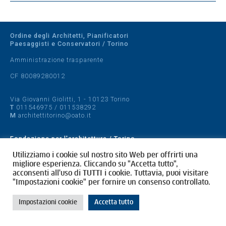
Ordine degli Architetti, Pianificatori
Paesaggisti e Conservatori / Torino
Amministrazione trasparente
CF 80089280012
Via Giovanni Giolitti, 1 - 10123 Torino
T
011546975
/
011538292
M
architettitorino@oato.it
Fondazione per l'architettura / Torino
Designed by
quattrolinee.it
Utilizziamo i cookie sul nostro sito Web per offrirti una
migliore esperienza. Cliccando su "Accetta tutto",
acconsenti all'uso di TUTTI i cookie. Tuttavia, puoi visitare
Cookie Policy
"Impostazioni cookie" per fornire un consenso controllato.
Privacy Policy
Impostazioni cookie
Accetta tutto