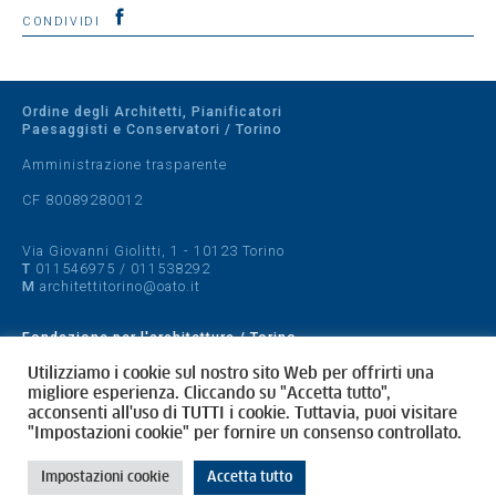
CONDIVIDI
Ordine degli Architetti, Pianificatori
Paesaggisti e Conservatori / Torino
Amministrazione trasparente
CF 80089280012
Via Giovanni Giolitti, 1 - 10123 Torino
T
011546975
/
011538292
M
architettitorino@oato.it
Fondazione per l'architettura / Torino
Designed by
quattrolinee.it
Utilizziamo i cookie sul nostro sito Web per offrirti una
migliore esperienza. Cliccando su "Accetta tutto",
acconsenti all'uso di TUTTI i cookie. Tuttavia, puoi visitare
Cookie Policy
"Impostazioni cookie" per fornire un consenso controllato.
Privacy Policy
Impostazioni cookie
Accetta tutto