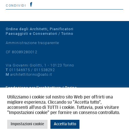
CONDIVIDI
Ordine degli Architetti, Pianificatori
Paesaggisti e Conservatori / Torino
Amministrazione trasparente
CF 80089280012
Via Giovanni Giolitti, 1 - 10123 Torino
T
011546975
/
011538292
M
architettitorino@oato.it
Fondazione per l'architettura / Torino
Designed by
quattrolinee.it
Utilizziamo i cookie sul nostro sito Web per offrirti una
migliore esperienza. Cliccando su "Accetta tutto",
acconsenti all'uso di TUTTI i cookie. Tuttavia, puoi visitare
Cookie Policy
"Impostazioni cookie" per fornire un consenso controllato.
Privacy Policy
Impostazioni cookie
Accetta tutto