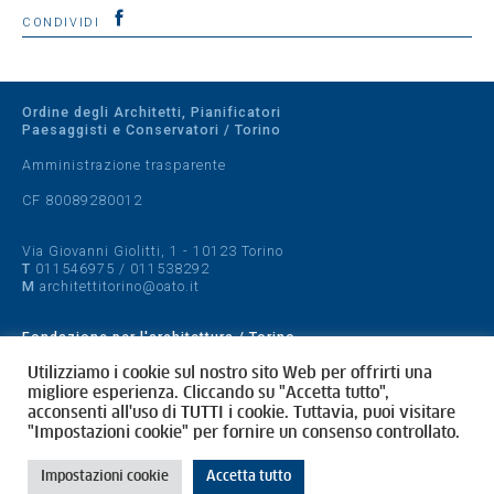
CONDIVIDI
Ordine degli Architetti, Pianificatori
Paesaggisti e Conservatori / Torino
Amministrazione trasparente
CF 80089280012
Via Giovanni Giolitti, 1 - 10123 Torino
T
011546975
/
011538292
M
architettitorino@oato.it
Fondazione per l'architettura / Torino
Designed by
quattrolinee.it
Utilizziamo i cookie sul nostro sito Web per offrirti una
migliore esperienza. Cliccando su "Accetta tutto",
acconsenti all'uso di TUTTI i cookie. Tuttavia, puoi visitare
Cookie Policy
"Impostazioni cookie" per fornire un consenso controllato.
Privacy Policy
Impostazioni cookie
Accetta tutto