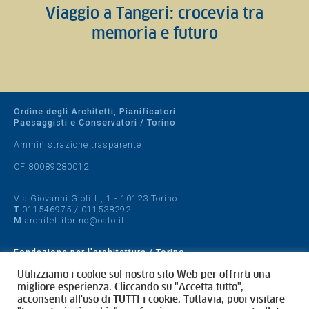
Viaggio a Tangeri: crocevia tra
memoria e futuro
Ordine degli Architetti, Pianificatori
Paesaggisti e Conservatori / Torino
Amministrazione trasparente
CF 80089280012
Via Giovanni Giolitti, 1 - 10123 Torino
T
011546975
/
011538292
M
architettitorino@oato.it
Fondazione per l'architettura / Torino
Designed by
quattrolinee.it
Utilizziamo i cookie sul nostro sito Web per offrirti una
migliore esperienza. Cliccando su "Accetta tutto",
acconsenti all'uso di TUTTI i cookie. Tuttavia, puoi visitare
Cookie Policy