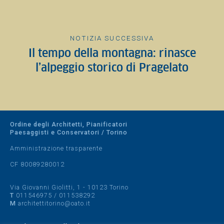
NOTIZIA SUCCESSIVA
Il tempo della montagna: rinasce
l’alpeggio storico di Pragelato
Ordine degli Architetti, Pianificatori
Paesaggisti e Conservatori / Torino
Amministrazione trasparente
CF 80089280012
Via Giovanni Giolitti, 1 - 10123 Torino
T
011546975
/
011538292
M
architettitorino@oato.it