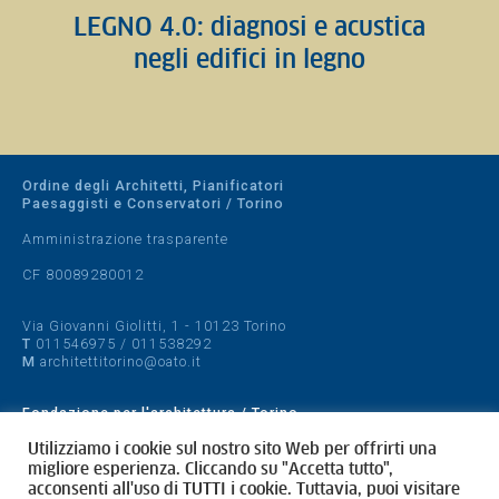
LEGNO 4.0: diagnosi e acustica
negli edifici in legno
Ordine degli Architetti, Pianificatori
Paesaggisti e Conservatori / Torino
Amministrazione trasparente
CF 80089280012
Via Giovanni Giolitti, 1 - 10123 Torino
T
011546975
/
011538292
M
architettitorino@oato.it
Fondazione per l'architettura / Torino
Designed by
quattrolinee.it
Utilizziamo i cookie sul nostro sito Web per offrirti una
migliore esperienza. Cliccando su "Accetta tutto",
acconsenti all'uso di TUTTI i cookie. Tuttavia, puoi visitare