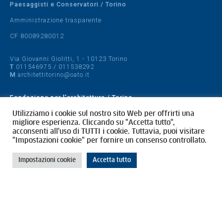
Paesaggisti e Conservatori / Torino
Amministrazione trasparente
CF 80089280012
Via Giovanni Giolitti, 1 - 10123 Torino
T
011546975
/
011538292
M
architettitorino@oato.it
Fondazione per l'architettura / Torino
Designed by
quattrolinee.it
Utilizziamo i cookie sul nostro sito Web per offrirti una
migliore esperienza. Cliccando su "Accetta tutto",
acconsenti all'uso di TUTTI i cookie. Tuttavia, puoi visitare
Cookie Policy
"Impostazioni cookie" per fornire un consenso controllato.
Privacy Policy
Impostazioni cookie
Accetta tutto