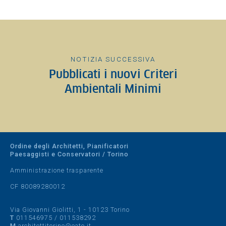
NOTIZIA SUCCESSIVA
Pubblicati i nuovi Criteri
Ambientali Minimi
Ordine degli Architetti, Pianificatori
Paesaggisti e Conservatori / Torino
Amministrazione trasparente
CF 80089280012
Via Giovanni Giolitti, 1 - 10123 Torino
T
011546975
/
011538292
M
architettitorino@oato.it