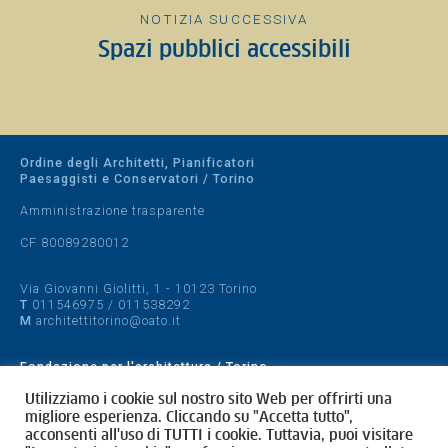
NOTIZIA SUCCESSIVA
Spazi pubblici accessibili
Ordine degli Architetti, Pianificatori
Paesaggisti e Conservatori / Torino
Amministrazione trasparente
CF 80089280012
Via Giovanni Giolitti, 1 - 10123 Torino
T
011546975
/
011538292
M
architettitorino@oato.it
Fondazione per l'architettura / Torino
Designed by
quattrolinee.it
Utilizziamo i cookie sul nostro sito Web per offrirti una
migliore esperienza. Cliccando su "Accetta tutto",
acconsenti all'uso di TUTTI i cookie. Tuttavia, puoi visitare
Cookie Policy