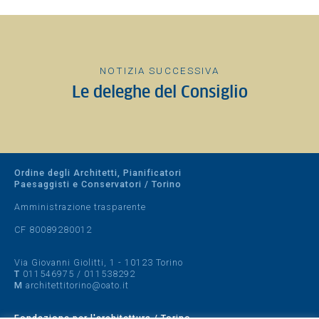
NOTIZIA SUCCESSIVA
Le deleghe del Consiglio
Ordine degli Architetti, Pianificatori
Paesaggisti e Conservatori / Torino
Amministrazione trasparente
CF 80089280012
Via Giovanni Giolitti, 1 - 10123 Torino
T
011546975
/
011538292
M
architettitorino@oato.it
Fondazione per l'architettura / Torino