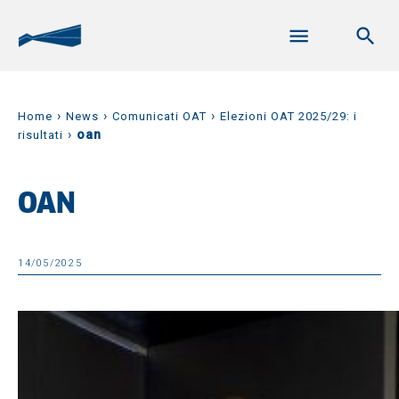
›
›
›
Home
News
Comunicati OAT
Elezioni OAT 2025/29: i
›
oan
risultati
OAN
14/05/2025