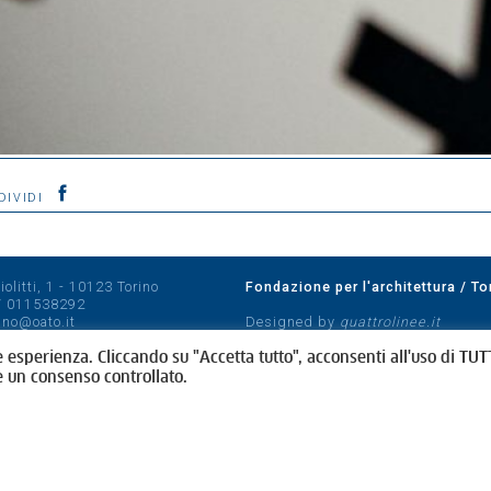
DIVIDI
olitti, 1 - 10123 Torino
Fondazione per l'architettura / To
/
011538292
rino@oato.it
Designed by
quattrolinee.it
e esperienza. Cliccando su "Accetta tutto", acconsenti all'uso di TUTT
e un consenso controllato.