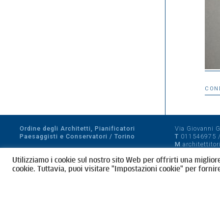
CON
Ordine degli Architetti, Pianificatori
Via Giovanni Gi
Paesaggisti e Conservatori / Torino
T
011546975
M
architettito
Amministrazione trasparente
Utilizziamo i cookie sul nostro sito Web per offrirti una miglior
CF 80089280012
cookie. Tuttavia, puoi visitare "Impostazioni cookie" per fornir