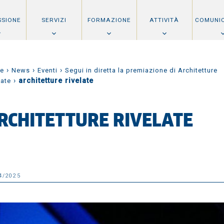
SSIONE
SERVIZI
FORMAZIONE
ATTIVITÀ
COMUNI
›
›
›
e
News
Eventi
Segui in diretta la premiazione di Architetture
›
architetture rivelate
late
RCHITETTURE RIVELATE
4/2025