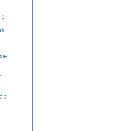
le
di
one
ri
ale