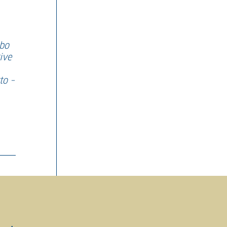
rbo
tive
to –