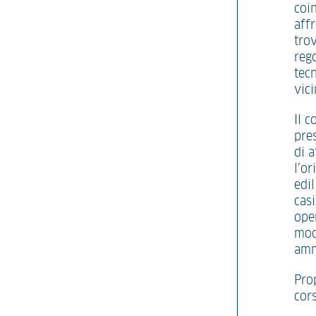
coin
aff
tro
reg
tec
vic
Il 
pres
di a
l’o
edil
casi
ope
moda
ammi
Pro
cor