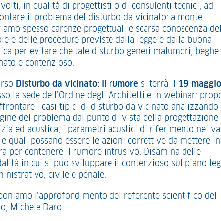
volti, in qualità di progettisti o di consulenti tecnici, ad
rontare il problema del disturbo da vicinato: a monte
viamo spesso carenze progettuali e scarsa conoscenza del
ole e delle procedure previste dalla legge e dalla buona
nica per evitare che tale disturbo generi malumori, beghe 
inato e contenzioso.
corso
Disturbo da vicinato: il rumore
si terrà il
19 maggio
so la sede dell’Ordine degli Architetti e in webinar: prop
ffrontare i casi tipici di disturbo da vicinato analizzando
rigine del problema dal punto di vista della progettazione
izia ed acustica, i parametri acustici di riferimento nei va
 e quali possano essere le azioni correttive da mettere in
ra per contenere il rumore intrusivo. Disamina delle
lità in cui si può sviluppare il contenzioso sul piano leg
nistrativo, civile e penale.
poniamo l’approfondimento del referente scientifico del
so, Michele Darò.