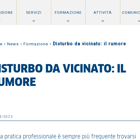
SSIONE
SERVIZI
FORMAZIONE
ATTIVITÀ
COMUNI
›
›
›
Disturbo da vicinato: il rumore
e
News
Formazione
ISTURBO DA VICINATO: IL
UMORE
4/2025
la pratica professionale è sempre più frequente trovarsi