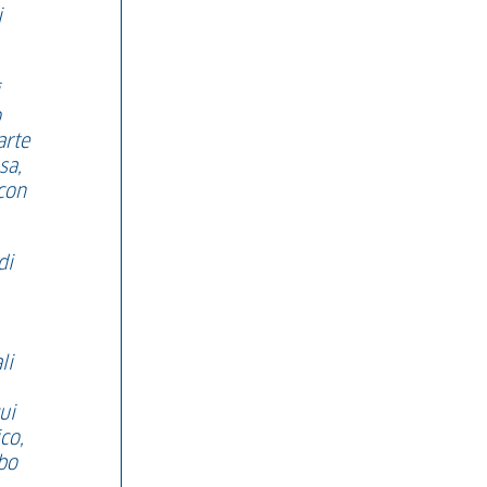
i
o
arte
sa,
 con
di
li
ui
co,
rbo