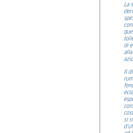
La s
der
spe
con
quel
toll
di e
all
azi
Il d
rum
fen
ecla
espo
con
cost
si 
d’uf