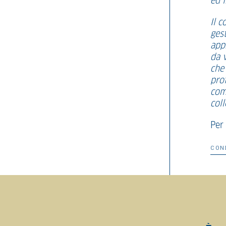
ed 
Il 
gest
app
da v
che
prof
com
coll
Per 
CON