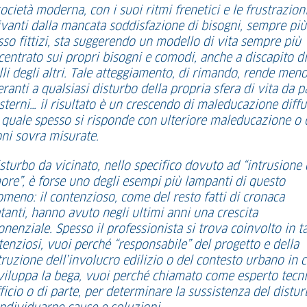
ocietà moderna, con i suoi ritmi frenetici e le frustrazion
ivanti dalla mancata soddisfazione di bisogni, sempre più
sso fittizi, sta suggerendo un modello di vita sempre più
centrato sui propri bisogni e comodi, anche a discapito di
li degli altri. Tale atteggiamento, di rimando, rende men
eranti a qualsiasi disturbo della propria sfera di vita da p
sterni… il risultato è un crescendo di maleducazione diffu
a quale spesso si risponde con ulteriore maleducazione o
oni sovra misurate.
isturbo da vicinato, nello specifico dovuto ad “intrusione 
ore”, è forse uno degli esempi più lampanti di questo
omeno: il contenzioso, come del resto fatti di cronaca
tanti, hanno avuto negli ultimi anni una crescita
nenziale. Spesso il professionista si trova coinvolto in ta
tenziosi, vuoi perché “responsabile” del progetto e della
ruzione dell’involucro edilizio o del contesto urbano in c
sviluppa la bega, vuoi perché chiamato come esperto tecni
ficio o di parte, per determinare la sussistenza del distu