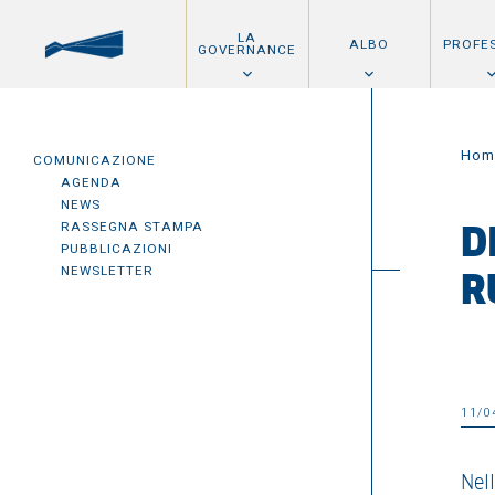
LA
ALBO
PROFE
GOVERNANCE
Hom
COMUNICAZIONE
AGENDA
NEWS
RASSEGNA STAMPA
D
PUBBLICAZIONI
NEWSLETTER
R
11/0
Nel