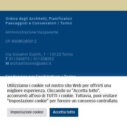
Ordine degli Architetti, Pianificatori
Paesaggisti e Conservatori / Torino
Amministrazione trasparente
CF 80089280012
Via Giovanni Giolitti, 1 - 10123 Torino
T
011546975
/
011538292
M
architettitorino@oato.it
Fondazione per l'architettura / Torino
Designed by
quattrolinee.it
Utilizziamo i cookie sul nostro sito Web per offrirti una
migliore esperienza. Cliccando su "Accetta tutto",
acconsenti all'uso di TUTTI i cookie. Tuttavia, puoi visitare
Cookie Policy
"Impostazioni cookie" per fornire un consenso controllato.
Privacy Policy
Impostazioni cookie
Accetta tutto