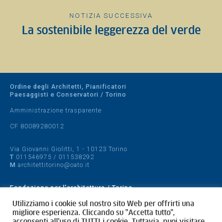
NOTIZIA SUCCESSIVA
La sostenibile leggerezza del verde
Ordine degli Architetti, Pianificatori
Paesaggisti e Conservatori / Torino
Amministrazione trasparente
CF 80089280012
Via Giovanni Giolitti, 1 - 10123 Torino
T
011546975
/
011538292
M
architettitorino@oato.it
Fondazione per l'architettura / Torino
Designed by
quattrolinee.it
Utilizziamo i cookie sul nostro sito Web per offrirti una
migliore esperienza. Cliccando su "Accetta tutto",
acconsenti all'uso di TUTTI i cookie. Tuttavia, puoi visitare