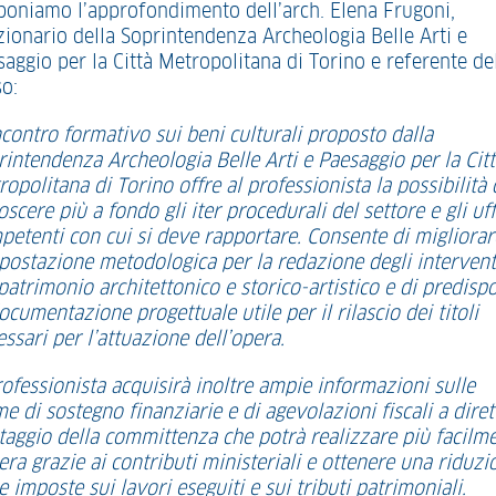
poniamo l’approfondimento dell’arch. Elena Frugoni,
zionario della Soprintendenza Archeologia Belle Arti e
saggio per la Città Metropolitana di Torino e referente de
so:
ncontro formativo sui beni culturali proposto dalla
rintendenza Archeologia Belle Arti e Paesaggio per la Cit
opolitana di Torino offre al professionista la possibilità 
scere più a fondo gli iter procedurali del settore e gli uff
petenti con cui si deve rapportare. Consente di migliorar
mpostazione metodologica per la redazione degli intervent
patrimonio architettonico e storico-artistico e di predisp
ocumentazione progettuale utile per il rilascio dei titoli
ssari per l’attuazione dell’opera.
rofessionista acquisirà inoltre ampie informazioni sulle
e di sostegno finanziarie e di agevolazioni fiscali a diret
taggio della committenza che potrà realizzare più facilm
era grazie ai contributi ministeriali e ottenere una riduzi
e imposte sui lavori eseguiti e sui tributi patrimoniali.