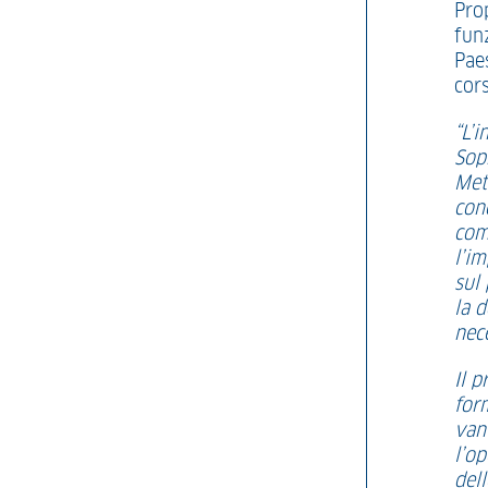
Pro
fun
Pae
cor
“L’i
Sop
Metr
cono
com
l’i
sul 
la d
nece
Il p
form
van
l’op
dell