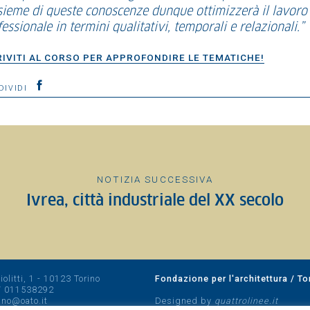
nsieme di queste conoscenze dunque ottimizzerà il lavoro
essionale in termini qualitativi, temporali e relazionali.”
RIVITI AL CORSO PER APPROFONDIRE LE TEMATICHE!
DIVIDI
NOTIZIA SUCCESSIVA
Ivrea, città industriale del XX secolo
olitti, 1 - 10123 Torino
Fondazione per l'architettura / To
/
011538292
rino@oato.it
Designed by
quattrolinee.it