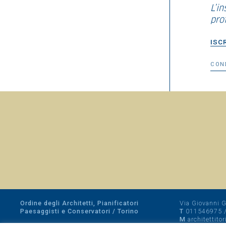
L’i
prof
ISC
CON
Ordine degli Architetti, Pianificatori
Via Giovanni Gi
Paesaggisti e Conservatori / Torino
T
011546975
M
architettito