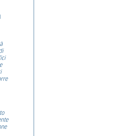
l
tà
di
ici
e
i
orre
to
ente
one