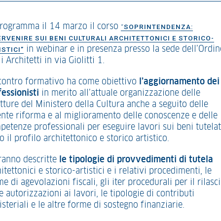
programma il 14 marzo il corso
“
SOPRINTENDENZA:
ERVENIRE SUI BENI CULTURALI ARCHITETTONICI E STORICO-
in webinar e in presenza presso la sede dell’Ordin
ISTICI”
i Architetti in via Giolitti 1.
ncontro formativo ha come obiettivo
l’aggiornamento dei
fessionisti
in merito all’attuale organizzazione delle
tture del Ministero della Cultura anche a seguito delle
ente riforma e al miglioramento delle conoscenze e delle
petenze professionali per eseguire lavori sui beni tutelat
o il profilo architettonico e storico artistico.
ranno descritte
le tipologie di provvedimenti di tutela
itettonici e storico-artistici e i relativi procedimenti, le
e di agevolazioni fiscali, gli iter procedurali per il rilasc
e autorizzazioni ai lavori, le tipologie di contributi
steriali e le altre forme di sostegno finanziarie.