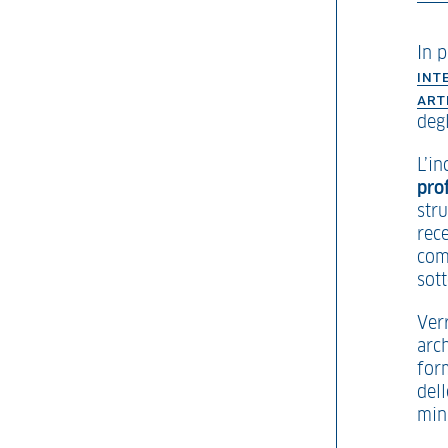
In 
INT
ART
degl
L’i
pro
stru
rec
com
sott
Ver
arch
form
dell
mini