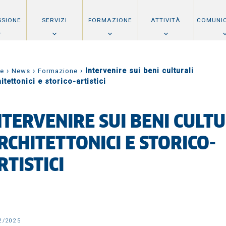
SSIONE
SERVIZI
FORMAZIONE
ATTIVITÀ
COMUNI
›
›
›
Intervenire sui beni culturali
e
News
Formazione
itettonici e storico-artistici
NTERVENIRE SUI BENI CULT
RCHITETTONICI E STORICO-
RTISTICI
2/2025