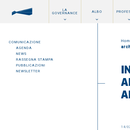
LA
ALBO
PROFE
GOVERNANCE
Hom
COMUNICAZIONE
arch
AGENDA
NEWS
RASSEGNA STAMPA
PUBBLICAZIONI
I
NEWSLETTER
A
A
14/0