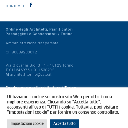
CONDIVIDI
Ordine degli Architetti, Pianificatori
Paesaggisti e Conservatori / Torino
Amministrazione trasparente
CF 80089280012
Via Giovanni Giolitti, 1 - 10123 Torino
T
011546975
/
011538292
M
architettitorino@oato.it
Fondazione per l'architettura / Torino
Designed by
quattrolinee.it
Utilizziamo i cookie sul nostro sito Web per offrirti una
migliore esperienza. Cliccando su "Accetta tutto",
acconsenti all'uso di TUTTI i cookie. Tuttavia, puoi visitare
Cookie Policy
"Impostazioni cookie" per fornire un consenso controllato.
Privacy Policy
Impostazioni cookie
Accetta tutto