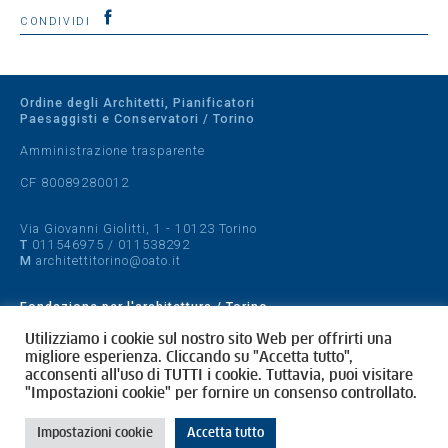
CONDIVIDI
Ordine degli Architetti, Pianificatori
Paesaggisti e Conservatori / Torino
Amministrazione trasparente
CF 80089280012
Via Giovanni Giolitti, 1 - 10123 Torino
T
011546975
/
011538292
M
architettitorino@oato.it
Fondazione per l'architettura / Torino
Designed by
quattrolinee.it
Utilizziamo i cookie sul nostro sito Web per offrirti una
migliore esperienza. Cliccando su "Accetta tutto",
acconsenti all'uso di TUTTI i cookie. Tuttavia, puoi visitare
Cookie Policy
"Impostazioni cookie" per fornire un consenso controllato.
Privacy Policy
Impostazioni cookie
Accetta tutto