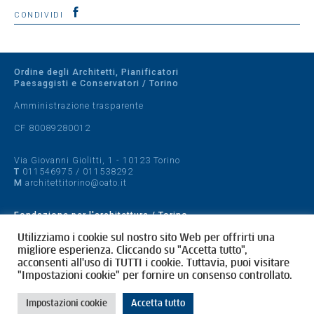
CONDIVIDI
Ordine degli Architetti, Pianificatori
Paesaggisti e Conservatori / Torino
Amministrazione trasparente
CF 80089280012
Via Giovanni Giolitti, 1 - 10123 Torino
T
011546975
/
011538292
M
architettitorino@oato.it
Fondazione per l'architettura / Torino
Designed by
quattrolinee.it
Utilizziamo i cookie sul nostro sito Web per offrirti una
migliore esperienza. Cliccando su "Accetta tutto",
acconsenti all'uso di TUTTI i cookie. Tuttavia, puoi visitare
Cookie Policy
"Impostazioni cookie" per fornire un consenso controllato.
Privacy Policy
Impostazioni cookie
Accetta tutto