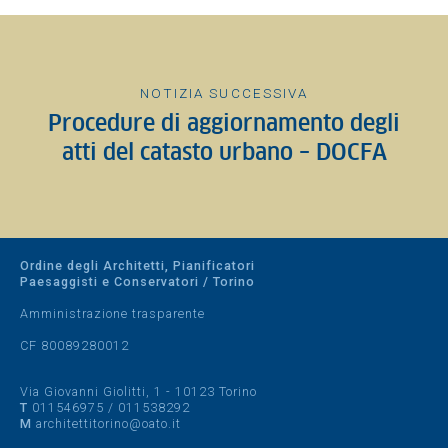
NOTIZIA SUCCESSIVA
Procedure di aggiornamento degli
atti del catasto urbano – DOCFA
Ordine degli Architetti, Pianificatori
Paesaggisti e Conservatori / Torino
Amministrazione trasparente
CF 80089280012
Via Giovanni Giolitti, 1 - 10123 Torino
T
011546975
/
011538292
M
architettitorino@oato.it