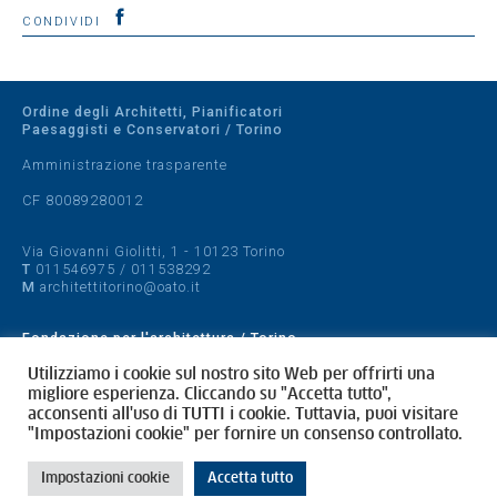
CONDIVIDI
Ordine degli Architetti, Pianificatori
Paesaggisti e Conservatori / Torino
Amministrazione trasparente
CF 80089280012
Via Giovanni Giolitti, 1 - 10123 Torino
T
011546975
/
011538292
M
architettitorino@oato.it
Fondazione per l'architettura / Torino
Designed by
quattrolinee.it
Utilizziamo i cookie sul nostro sito Web per offrirti una
migliore esperienza. Cliccando su "Accetta tutto",
acconsenti all'uso di TUTTI i cookie. Tuttavia, puoi visitare
Cookie Policy
"Impostazioni cookie" per fornire un consenso controllato.
Privacy Policy
Impostazioni cookie
Accetta tutto