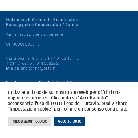
Ordine degli Architetti, Pianificatori
Paesaggisti e Conservatori / Torino
Amministrazione trasparente
CF 80089280012
Via Giovanni Giolitti, 1 - 10123 Torino
T
011546975
/
011538292
M
architettitorino@oato.it
Fondazione per l'architettura / Torino
Designed by
quattrolinee.it
Utilizziamo i cookie sul nostro sito Web per offrirti una
migliore esperienza. Cliccando su "Accetta tutto",
acconsenti all'uso di TUTTI i cookie. Tuttavia, puoi visitare
Cookie Policy
"Impostazioni cookie" per fornire un consenso controllato.
Privacy Policy
Impostazioni cookie
Accetta tutto