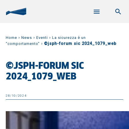
›
›
›
Home
News
Eventi
La sicurezza è un
›
©jsph-forum sic 2024_1079_web
“comportamento”
©JSPH-FORUM SIC
2024_1079_WEB
28/10/2024