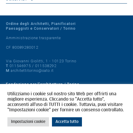
Ordine degli Architetti, Pianificatori
Paesaggisti e Conservatori / Torino
Amministrazione trasparente
CF 80089280012
Via Giovanni Giolitti, 1 - 10123 Torino
T
011546975
/
011538292
M
architettitorino@oato.it
Fondazione per l'architettura / Torino
Designed by
quattrolinee.it
Utilizziamo i cookie sul nostro sito Web per offrirti una
migliore esperienza. Cliccando su "Accetta tutto",
acconsenti all'uso di TUTTI i cookie. Tuttavia, puoi visitare
Cookie Policy
"Impostazioni cookie" per fornire un consenso controllato.
Privacy Policy
Impostazioni cookie
Accetta tutto