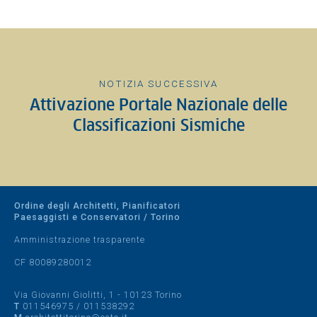
NOTIZIA SUCCESSIVA
Attivazione Portale Nazionale delle
Classificazioni Sismiche
Ordine degli Architetti, Pianificatori
Paesaggisti e Conservatori / Torino
Amministrazione trasparente
CF 80089280012
Via Giovanni Giolitti, 1 - 10123 Torino
T
011546975
/
011538292