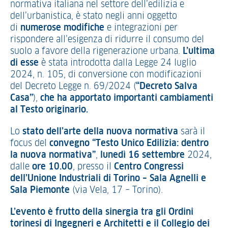
normativa italiana nel settore dell’edilizia e
dell’urbanistica, è stato negli anni oggetto
di
numerose modifiche
e integrazioni per
rispondere all’esigenza di ridurre il consumo del
suolo a favore della rigenerazione urbana.
L’ultima
di esse
è stata introdotta dalla Legge 24 luglio
2024, n. 105, di conversione con modificazioni
del Decreto Legge n. 69/2024 (
“Decreto Salva
Casa”
),
che ha apportato importanti cambiamenti
al Testo originario.
Lo
stato dell’arte della nuova normativa
sarà il
focus del
convegno “Testo Unico Edilizia: dentro
la nuova normativa”
,
lunedì 16 settembre
2024,
dalle
ore 10.00
, presso il
Centro Congressi
dell’Unione Industriali di Torino – Sala Agnelli e
Sala Piemonte
(via Vela, 17 – Torino).
L’evento è frutto della sinergia tra gli Ordini
torinesi di Ingegneri e Architetti e il Collegio dei