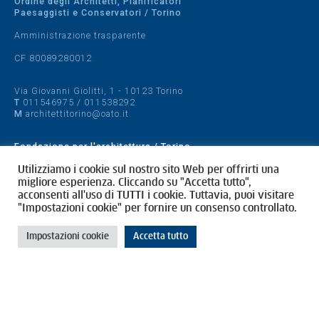
Ordine degli Architetti, Pianificatori
Paesaggisti e Conservatori / Torino
Amministrazione trasparente
CF 80089280012
Via Giovanni Giolitti, 1 - 10123 Torino
T
011546975
/
011538292
M
architettitorino@oato.it
Fondazione per l'architettura / Torino
Designed by
quattrolinee.it
Utilizziamo i cookie sul nostro sito Web per offrirti una
migliore esperienza. Cliccando su "Accetta tutto",
acconsenti all'uso di TUTTI i cookie. Tuttavia, puoi visitare
Cookie Policy
"Impostazioni cookie" per fornire un consenso controllato.
Privacy Policy
Impostazioni cookie
Accetta tutto