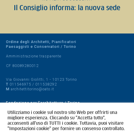
Il Consiglio informa: la nuova sede
Ordine degli Architetti, Pianificatori
Paesaggisti e Conservatori / Torino
Amministrazione trasparente
CF 80089280012
Via Giovanni Giolitti, 1 - 10123 Torino
T
011546975
/
011538292
M
architettitorino@oato.it
Fondazione per l'architettura / Torino
Designed by
quattrolinee.it
Utilizziamo i cookie sul nostro sito Web per offrirti una
migliore esperienza. Cliccando su "Accetta tutto",
acconsenti all'uso di TUTTI i cookie. Tuttavia, puoi visitare
Cookie Policy
"Impostazioni cookie" per fornire un consenso controllato.
Privacy Policy