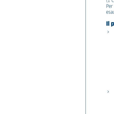
(1 C
Per
esa
Il