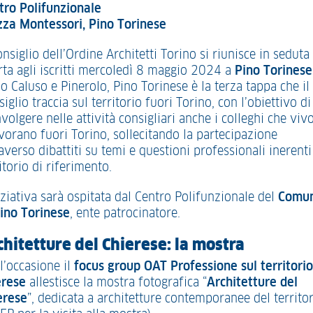
tro Polifunzionale
zza Montessori, Pino Torinese
onsiglio dell’Ordine Architetti Torino si riunisce in seduta
rta agli iscritti mercoledì 8 maggio 2024 a
Pino Torinese
o Caluso e Pinerolo, Pino Torinese è la terza tappa che il
iglio traccia sul territorio fuori Torino, con l’obiettivo di
volgere nelle attività consigliari anche i colleghi che viv
avorano fuori Torino, sollecitando la partecipazione
averso dibattiti su temi e questioni professionali inerenti
itorio di riferimento.
iziativa sarà ospitata dal Centro Polifunzionale del
Comu
Pino Torinese
, ente patrocinatore.
chitetture del Chierese: la mostra
l’occasione il
focus group OAT Professione sul territorio
erese
allestisce la mostra fotografica “
Architetture del
erese
”, dedicata a architetture contemporanee del territo