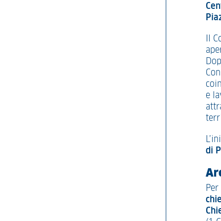
Cen
Pia
Il C
ape
Dop
Cons
coin
e l
attr
terr
L’in
di 
Ar
Per 
chi
Chi