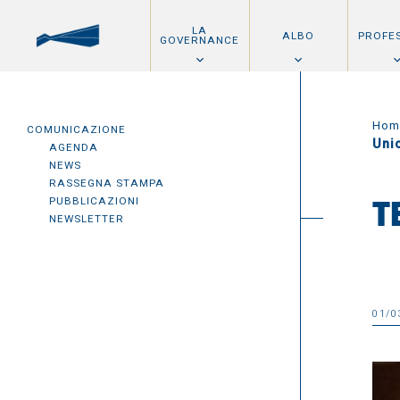
LA
ALBO
PROFE
GOVERNANCE
Hom
COMUNICAZIONE
Unic
AGENDA
NEWS
RASSEGNA STAMPA
PUBBLICAZIONI
T
NEWSLETTER
01/0