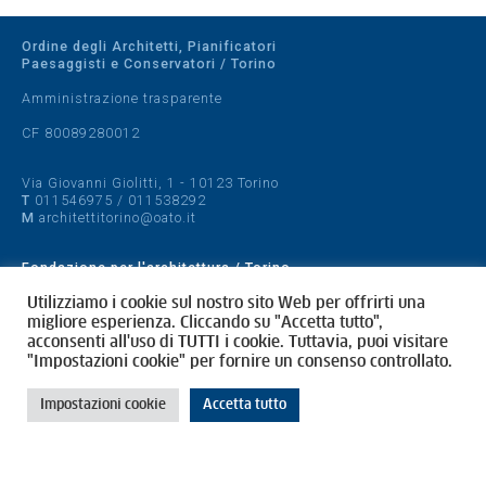
Ordine degli Architetti, Pianificatori
Paesaggisti e Conservatori / Torino
Amministrazione trasparente
CF 80089280012
Via Giovanni Giolitti, 1 - 10123 Torino
T
011546975
/
011538292
M
architettitorino@oato.it
Fondazione per l'architettura / Torino
Designed by
quattrolinee.it
Utilizziamo i cookie sul nostro sito Web per offrirti una
migliore esperienza. Cliccando su "Accetta tutto",
acconsenti all'uso di TUTTI i cookie. Tuttavia, puoi visitare
Cookie Policy
"Impostazioni cookie" per fornire un consenso controllato.
Privacy Policy
Impostazioni cookie
Accetta tutto