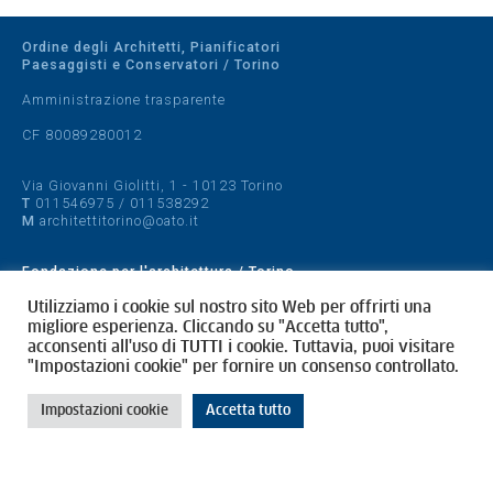
Ordine degli Architetti, Pianificatori
Paesaggisti e Conservatori / Torino
Amministrazione trasparente
CF 80089280012
Via Giovanni Giolitti, 1 - 10123 Torino
T
011546975
/
011538292
M
architettitorino@oato.it
Fondazione per l'architettura / Torino
Designed by
quattrolinee.it
Utilizziamo i cookie sul nostro sito Web per offrirti una
migliore esperienza. Cliccando su "Accetta tutto",
acconsenti all'uso di TUTTI i cookie. Tuttavia, puoi visitare
Cookie Policy
"Impostazioni cookie" per fornire un consenso controllato.
Privacy Policy
Impostazioni cookie
Accetta tutto