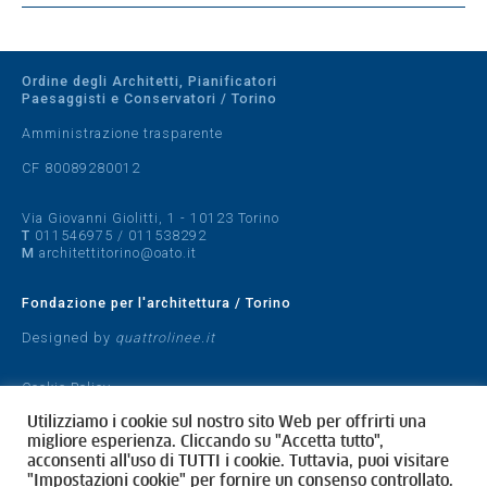
Ordine degli Architetti, Pianificatori
Paesaggisti e Conservatori / Torino
Amministrazione trasparente
CF 80089280012
Via Giovanni Giolitti, 1 - 10123 Torino
T
011546975
/
011538292
M
architettitorino@oato.it
Fondazione per l'architettura / Torino
Designed by
quattrolinee.it
Cookie Policy
Privacy Policy
Utilizziamo i cookie sul nostro sito Web per offrirti una
migliore esperienza. Cliccando su "Accetta tutto",
acconsenti all'uso di TUTTI i cookie. Tuttavia, puoi visitare
"Impostazioni cookie" per fornire un consenso controllato.