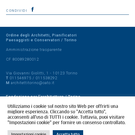
CONDIVIDI
Ordine degli Architetti, Pianificatori
Paesaggisti e Conservatori / Torino
Amministrazione trasparente
CF 80089280012
Via Giovanni Giolitti, 1 - 10123 Torino
T
011546975
/
011538292
M
architettitorino@oato.it
Fondazione per l'architettura / Torino
Designed by
quattrolinee.it
Utilizziamo i cookie sul nostro sito Web per offrirti una
migliore esperienza. Cliccando su "Accetta tutto",
acconsenti all'uso di TUTTI i cookie. Tuttavia, puoi visitare
Cookie Policy
"Impostazioni cookie" per fornire un consenso controllato.
Privacy Policy
Impostazioni cookie
Accetta tutto