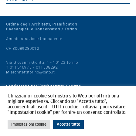
Ordine degli Architetti, Pianificatori
Paesaggisti e Conservatori / Torino
Amministrazione trasparente
CF 80089280012
Via Giovanni Giolitti, 1 - 10123 Torino
T
011546975
/
011538292
M
architettitorino@oato.it
Fondazione per l'architettura / Torino
Designed by
quattrolinee.it
Utilizziamo i cookie sul nostro sito Web per offrirti una
migliore esperienza. Cliccando su "Accetta tutto",
acconsenti all'uso di TUTTI i cookie. Tuttavia, puoi visitare
Cookie Policy
"Impostazioni cookie" per fornire un consenso controllato.
Privacy Policy
Impostazioni cookie
Accetta tutto