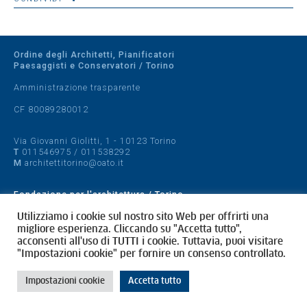
Ordine degli Architetti, Pianificatori
Paesaggisti e Conservatori / Torino
Amministrazione trasparente
CF 80089280012
Via Giovanni Giolitti, 1 - 10123 Torino
T
011546975
/
011538292
M
architettitorino@oato.it
Fondazione per l'architettura / Torino
Designed by
quattrolinee.it
Utilizziamo i cookie sul nostro sito Web per offrirti una
migliore esperienza. Cliccando su "Accetta tutto",
acconsenti all'uso di TUTTI i cookie. Tuttavia, puoi visitare
Cookie Policy
"Impostazioni cookie" per fornire un consenso controllato.
Privacy Policy
Impostazioni cookie
Accetta tutto