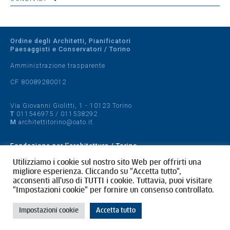
Ordine degli Architetti, Pianificatori
Paesaggisti e Conservatori / Torino
Amministrazione trasparente
CF 80089280012
Via Giovanni Giolitti, 1 - 10123 Torino
T
011546975
/
011538292
M
architettitorino@oato.it
Fondazione per l'architettura / Torino
Designed by
quattrolinee.it
Utilizziamo i cookie sul nostro sito Web per offrirti una
migliore esperienza. Cliccando su "Accetta tutto",
acconsenti all'uso di TUTTI i cookie. Tuttavia, puoi visitare
Cookie Policy
"Impostazioni cookie" per fornire un consenso controllato.
Privacy Policy
Impostazioni cookie
Accetta tutto