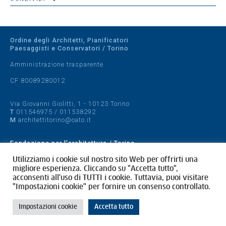
Ordine degli Architetti, Pianificatori
Paesaggisti e Conservatori / Torino
Amministrazione trasparente
CF 80089280012
Via Giovanni Giolitti, 1 - 10123 Torino
T
011546975
/
011538292
M
architettitorino@oato.it
Fondazione per l'architettura / Torino
Designed by
quattrolinee.it
Utilizziamo i cookie sul nostro sito Web per offrirti una
migliore esperienza. Cliccando su "Accetta tutto",
acconsenti all'uso di TUTTI i cookie. Tuttavia, puoi visitare
Cookie Policy
"Impostazioni cookie" per fornire un consenso controllato.
Privacy Policy
Impostazioni cookie
Accetta tutto