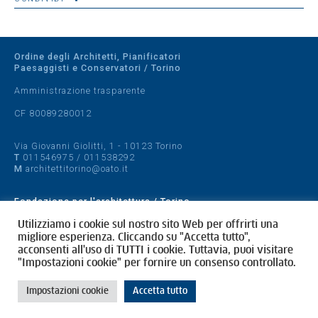
Ordine degli Architetti, Pianificatori
Paesaggisti e Conservatori / Torino
Amministrazione trasparente
CF 80089280012
Via Giovanni Giolitti, 1 - 10123 Torino
T
011546975
/
011538292
M
architettitorino@oato.it
Fondazione per l'architettura / Torino
Designed by
quattrolinee.it
Utilizziamo i cookie sul nostro sito Web per offrirti una
migliore esperienza. Cliccando su "Accetta tutto",
acconsenti all'uso di TUTTI i cookie. Tuttavia, puoi visitare
Cookie Policy
"Impostazioni cookie" per fornire un consenso controllato.
Privacy Policy
Impostazioni cookie
Accetta tutto