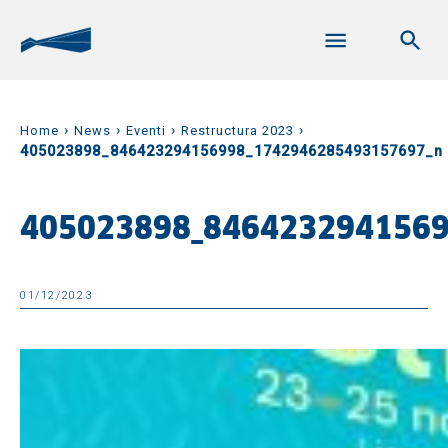
›
›
›
›
Home
News
Eventi
Restructura 2023
405023898_846423294156998_1742946285493157697_n
405023898_846423294156
01/12/2023