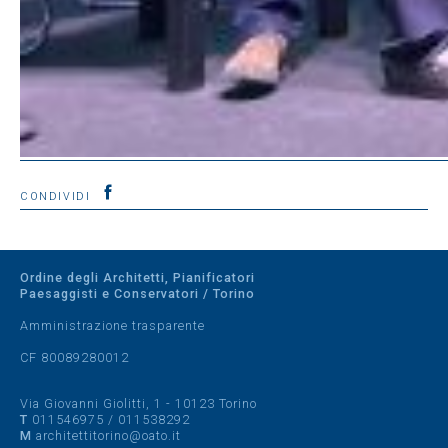
CONDIVIDI
Ordine degli Architetti, Pianificatori
Paesaggisti e Conservatori / Torino
Amministrazione trasparente
CF 80089280012
Via Giovanni Giolitti, 1 - 10123 Torino
T
011546975
/
011538292
M
architettitorino@oato.it