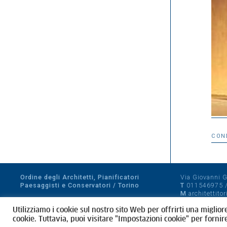
CON
Ordine degli Architetti, Pianificatori
Via Giovanni Gi
Paesaggisti e Conservatori / Torino
T
011546975
M
architettito
Amministrazione trasparente
Utilizziamo i cookie sul nostro sito Web per offrirti una miglior
CF 80089280012
cookie. Tuttavia, puoi visitare "Impostazioni cookie" per fornir