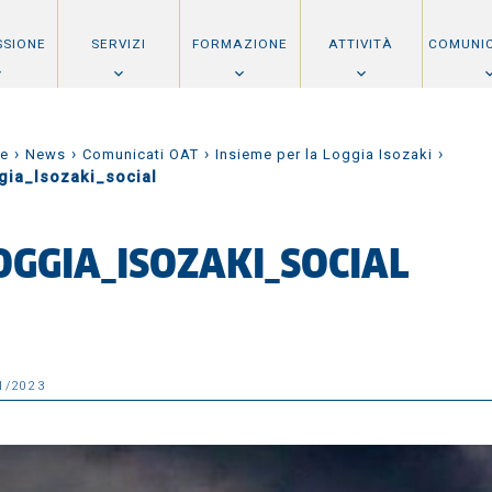
SSIONE
SERVIZI
FORMAZIONE
ATTIVITÀ
COMUNI
›
›
›
›
e
News
Comunicati OAT
Insieme per la Loggia Isozaki
gia_Isozaki_social
OGGIA_ISOZAKI_SOCIAL
1/2023