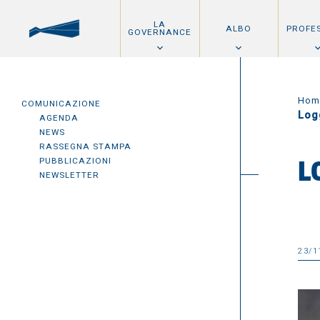
LA
ALBO
PROFE
GOVERNANCE
Hom
COMUNICAZIONE
Log
AGENDA
NEWS
RASSEGNA STAMPA
PUBBLICAZIONI
L
NEWSLETTER
23/1