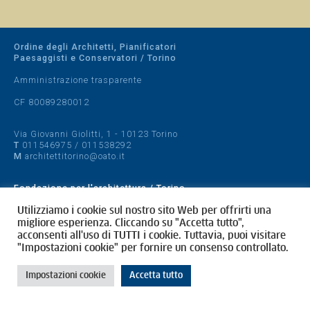
Ordine degli Architetti, Pianificatori
Paesaggisti e Conservatori / Torino
Amministrazione trasparente
CF 80089280012
Via Giovanni Giolitti, 1 - 10123 Torino
T
011546975
/
011538292
M
architettitorino@oato.it
Fondazione per l'architettura / Torino
Designed by
quattrolinee.it
Utilizziamo i cookie sul nostro sito Web per offrirti una
migliore esperienza. Cliccando su "Accetta tutto",
acconsenti all'uso di TUTTI i cookie. Tuttavia, puoi visitare
Cookie Policy
"Impostazioni cookie" per fornire un consenso controllato.
Privacy Policy
Impostazioni cookie
Accetta tutto