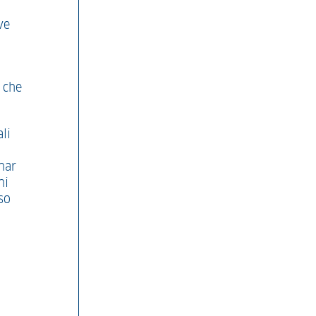
ve
i che
ali
nar
ni
so