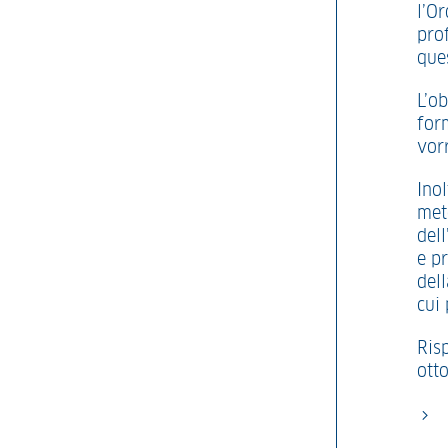
l’O
prof
que
L’ob
form
vor
Inol
met
del
e pr
del
cui 
Ris
ott