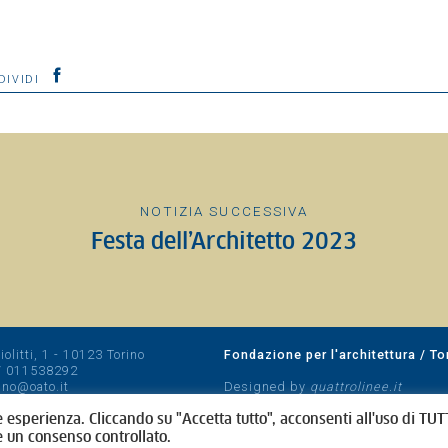
DIVIDI
NOTIZIA SUCCESSIVA
Festa dell’Architetto 2023
olitti, 1 - 10123 Torino
Fondazione per l'architettura / To
/
011538292
rino@oato.it
Designed by
quattrolinee.it
e esperienza. Cliccando su "Accetta tutto", acconsenti all'uso di TUTT
e un consenso controllato.