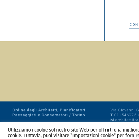
CON
Ordine degli Architetti, Pianificatori
Via Giovanni Gi
Paesaggisti e Conservatori / Torino
T
011546975
M
architettito
Amministrazione trasparente
Utilizziamo i cookie sul nostro sito Web per offrirti una miglior
CF 80089280012
cookie. Tuttavia, puoi visitare "Impostazioni cookie" per fornir