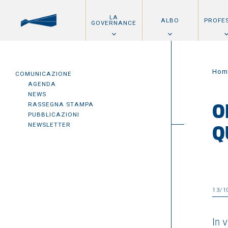
LA
ALBO
PROFE
GOVERNANCE
Hom
COMUNICAZIONE
AGENDA
NEWS
RASSEGNA STAMPA
O
PUBBLICAZIONI
NEWSLETTER
Q
13/1
In 