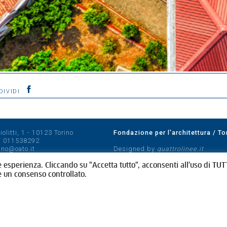
DIVIDI
olitti, 1 - 10123 Torino
Fondazione per l'architettura / To
/
011538292
rino@oato.it
Designed by
quattrolinee.it
e esperienza. Cliccando su "Accetta tutto", acconsenti all'uso di TUTT
e un consenso controllato.