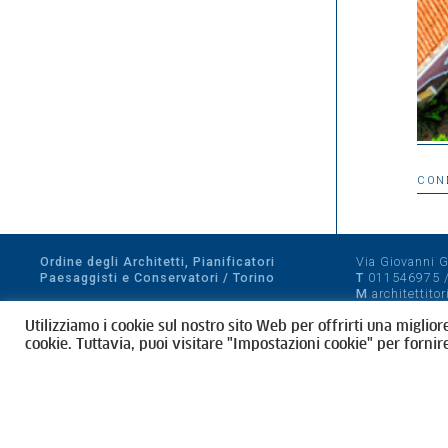
CON
Ordine degli Architetti, Pianificatori
Via Giovanni Gi
Paesaggisti e Conservatori / Torino
T
011546975
M
architettito
Amministrazione trasparente
Utilizziamo i cookie sul nostro sito Web per offrirti una miglior
CF 80089280012
cookie. Tuttavia, puoi visitare "Impostazioni cookie" per fornir