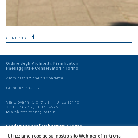
CONDIVIDI
Ordine degli Architetti, Pianificatori
Paesaggisti e Conservatori / Torino
Amministrazione trasparente
CF 80089280012
Via Giovanni Giolitti, 1 - 10123 Torino
T
011546975
/
011538292
M
architettitorino@oato.it
Fondazione per l'architettura / Torino
Designed by
quattrolinee.it
Utilizziamo i cookie sul nostro sito Web per offrirti una