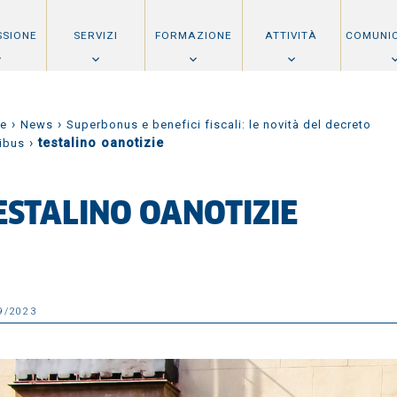
SSIONE
SERVIZI
FORMAZIONE
ATTIVITÀ
COMUNI
›
›
e
News
Superbonus e benefici fiscali: le novità del decreto
›
testalino oanotizie
ibus
ESTALINO OANOTIZIE
9/2023