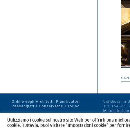
CON
Ordine degli Architetti, Pianificatori
Via Giovanni Gi
Paesaggisti e Conservatori / Torino
T
011546975
M
architettito
Amministrazione trasparente
Utilizziamo i cookie sul nostro sito Web per offrirti una miglior
CF 80089280012
cookie. Tuttavia, puoi visitare "Impostazioni cookie" per fornir